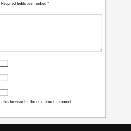
Required fields are marked
*
 this browser for the next time I comment.