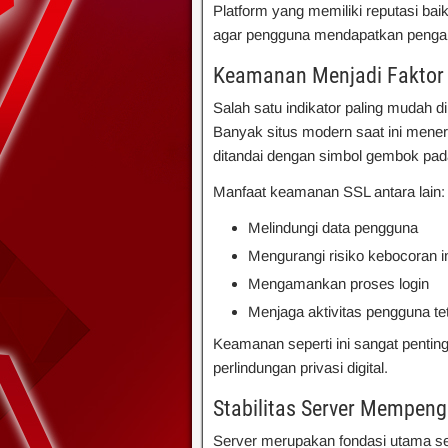
Platform yang memiliki reputasi ba
agar pengguna mendapatkan penga
Keamanan Menjadi Faktor 
Salah satu indikator paling mudah 
Banyak situs modern saat ini mene
ditandai dengan simbol gembok pad
Manfaat keamanan SSL antara lain:
Melindungi data pengguna
Mengurangi risiko kebocoran i
Mengamankan proses login
Menjaga aktivitas pengguna tet
Keamanan seperti ini sangat pentin
perlindungan privasi digital.
Stabilitas Server Mempen
Server merupakan fondasi utama seb