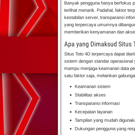
Banyak pengguna hanya berfokus p
terlihat menarik. Padahal, faktor t
kestabilan server, transparansi inf
yang terpercaya umumnya dibangun 
memberikan kenyamanan dan akses 
Apa yang Dimaksud Situs 
Situs Toto 4D terpercaya dapat diar
sistem dengan standar operasional y
mampu menjaga keamanan data peng
satu faktor saja, melainkan gabunga
Keamanan sistem
Stabilitas akses
Transparansi informasi
Kecepatan layanan
Tampilan yang mudah digunak
Dukungan pengguna yang resp