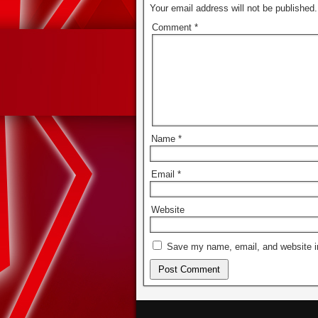
Your email address will not be published.
Comment
*
Name
*
Email
*
Website
Save my name, email, and website in