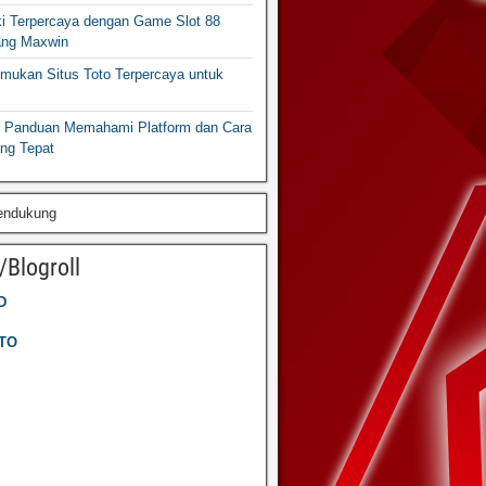
ki Terpercaya dengan Game Slot 88
ang Maxwin
mukan Situs Toto Terpercaya untuk
o: Panduan Memahami Platform dan Cara
ng Tepat
Pendukung
/Blogroll
D
TO