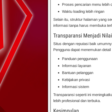
Proses pencarian menu lebih 
Waktu loading lebih ringan
Selain itu, struktur halaman yan
informasi tanpa harus membuka ter
Transparansi Menjadi Nil
Situs dengan reputasi baik umumny
Pengguna dapat menemukan detail
Panduan penggunaan
Informasi layanan
Bantuan pelanggan
Kebijakan privasi
Informasi sistem
Transparansi seperti ini meningkatk
lebih profesional dan terbuka.
Kesimpulan