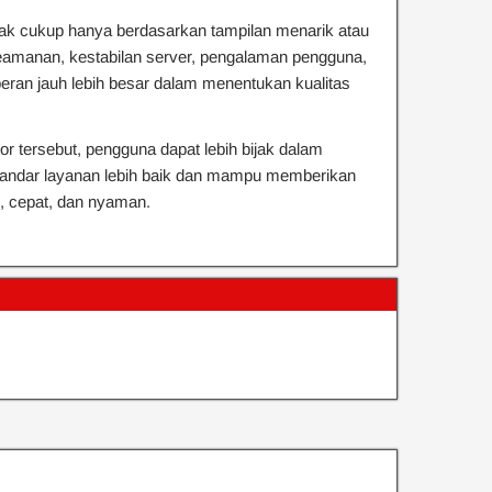
dak cukup hanya berdasarkan tampilan menarik atau
 keamanan, kestabilan server, pengalaman pengguna,
peran jauh lebih besar dalam menentukan kualitas
r tersebut, pengguna dapat lebih bijak dalam
standar layanan lebih baik dan mampu memberikan
, cepat, dan nyaman.