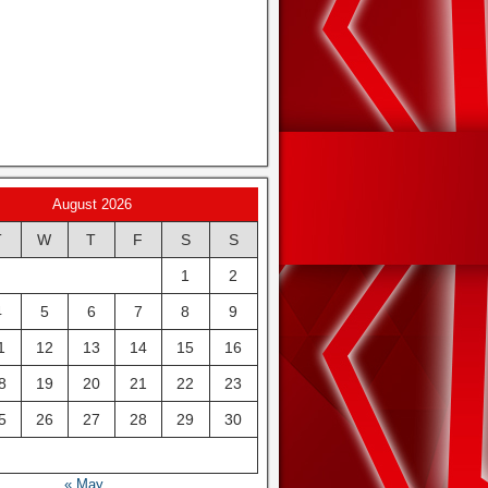
August 2026
T
W
T
F
S
S
1
2
4
5
6
7
8
9
1
12
13
14
15
16
8
19
20
21
22
23
5
26
27
28
29
30
« May