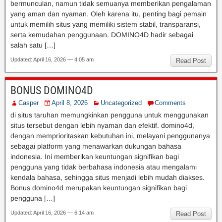
bermunculan, namun tidak semuanya memberikan pengalaman
yang aman dan nyaman. Oleh karena itu, penting bagi pemain
untuk memilih situs yang memiliki sistem stabil, transparansi,
serta kemudahan penggunaan. DOMINO4D hadir sebagai
salah satu […]
Updated: April 16, 2026 — 4:05 am
Read Post
BONUS DOMINO4D
Casper
April 8, 2026
Uncategorized
Comments
di situs taruhan memungkinkan pengguna untuk menggunakan
situs tersebut dengan lebih nyaman dan efektif. domino4d,
dengan memprioritaskan kebutuhan ini, melayani penggunanya
sebagai platform yang menawarkan dukungan bahasa
indonesia. Ini memberikan keuntungan signifikan bagi
pengguna yang tidak berbahasa indonesia atau mengalami
kendala bahasa, sehingga situs menjadi lebih mudah diakses.
Bonus domino4d merupakan keuntungan signifikan bagi
pengguna […]
Updated: April 16, 2026 — 6:14 am
Read Post