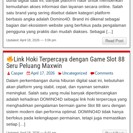
dunia digital saat ini, banyak platform hadir untuk memberikan
kemudahan akses informasi dan layanan secara online. Salah
satu brand yang sering disebut dalam kategori platform
berbasis angka adalah Domino4D. Brand ini dikenal sebagai
bagian dari ekosistem website yang berfokus pada pengalaman
pengguna yang praktis dan mudah diakses. Sebagai […]
Updated: April 18, 2026 — 3:06 pm
Read Post
Link Hoki Terpercaya dengan Game Slot 88
Seru Peluang Maxwin
Casper
April 17, 2026
Uncategorized
Comments
Dalam perkembangan dunia hiburan digital saat ini, kebutuhan
akan platform yang stabil, cepat, dan nyaman semakin
meningkat. Salah satu yang mulai banyak diperbincangkan
adalah kehadiran DOMINO4D sebagai link hoki terpercaya yang
menghadirkan pengalaman bermain game Slot 88 seru dengan
sistem modern dan performa optimal. DOMINO4D tidak hanya
berfokus pada kelengkapan permainan, tetapi juga memastikan
setiap […]
Updated: April 18, 2026 — 6:44 am