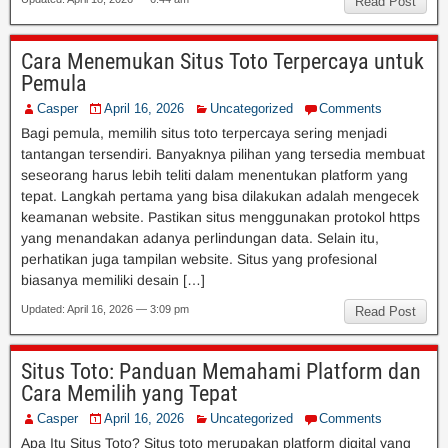
Read Post
Cara Menemukan Situs Toto Terpercaya untuk
Pemula
Casper
April 16, 2026
Uncategorized
Comments
Bagi pemula, memilih situs toto terpercaya sering menjadi
tantangan tersendiri. Banyaknya pilihan yang tersedia membuat
seseorang harus lebih teliti dalam menentukan platform yang
tepat. Langkah pertama yang bisa dilakukan adalah mengecek
keamanan website. Pastikan situs menggunakan protokol https
yang menandakan adanya perlindungan data. Selain itu,
perhatikan juga tampilan website. Situs yang profesional
biasanya memiliki desain […]
Updated: April 16, 2026 — 3:09 pm
Read Post
Situs Toto: Panduan Memahami Platform dan
Cara Memilih yang Tepat
Casper
April 16, 2026
Uncategorized
Comments
Apa Itu Situs Toto? Situs toto merupakan platform digital yang